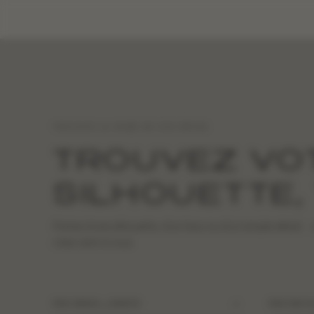
TROUVEZ LA ROBE DE VOS RÊVES
TROUVEZ VO
SILHOUETTE,
Partez d'une silhouette, d'un tissu ou d'un simple détail… e
robe venir à vous
PAR DRESS_LENGTH
PAR ENCO