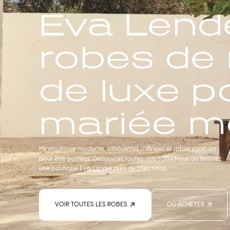
Eva Lende
robes de
de luxe p
mariée m
Minimalisme moderne, silhouettes raffinées et robes conçues
pour être portées. Découvrez toutes nos collections ou trouvez
une boutique Eva Lendel près de chez vous.
VOIR TOUTES LES ROBES
OÙ ACHETER