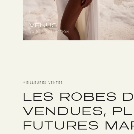
VENUS
VOIR LA COLLECTION
MEILLEURES VENTES
LES ROBES D
VENDUES, PL
FUTURES MA