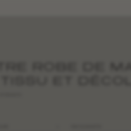
TRE ROBE DE MA
 TISSU ET DÉCO
t laissez la
LURE
PAR SILHOUETTE