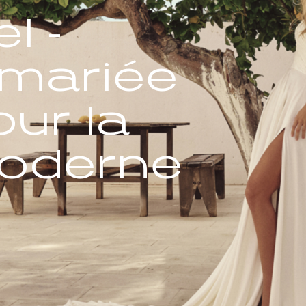
l -
 mariée
our la
oderne