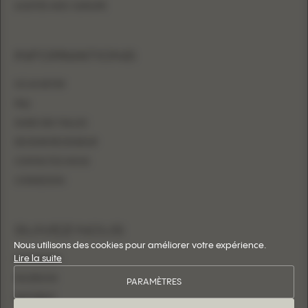
AJUSTÉE AVEC SURJUPE
INFORMATIONS
OÙ ACHETER
FAQ
GUIDE DES TAILLES
DEVENIR REVENDEUR
CONTACTEZ-NOUS
CONNEXION
SUIVEZ-NOUS
Nous utilisons des cookies pour améliorer votre expérience.
Lire la suite
INSTAGRAM
FACEBOOK
PARAMÈTRES
PINTEREST