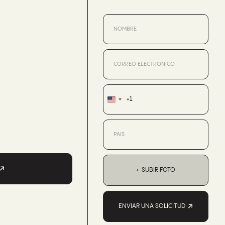
+1
United
States
+1
SUBIR FOTO
ENVIAR UNA SOLICITUD