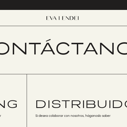
ONTÁCTAN
NG
DISTRIBUI
r
Si desea colaborar con nosotros, háganoslo saber