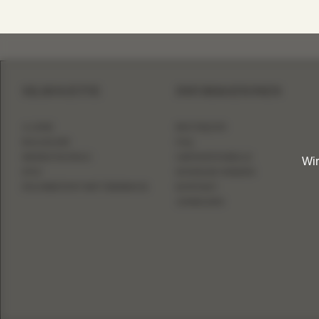
SILHOUETTE
INFORMATIONEN
A-LINIE
BOUTIQUEN
BALLKLEID
FAQ
MEERJUNGFRAU
GRÖSSENTABELLE
Wir
ETUI
HÄNDLER WERDEN
FIGURBETONT MIT ÜBERROCK
KONTAKT
ANMELDEN