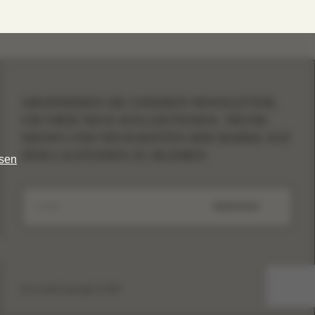
ABONNIEREN SIE UNSEREN NEWSLETTER,
UM ÜBER NEUE KOLLEKTIONEN, TRUNK
SHOWS UND NEUIGKEITEN DER MARKE AUF
DEM LAUFENDEN ZU BLEIBEN
esen
ABSENDEN
Eva Lendel Copyright © 2026