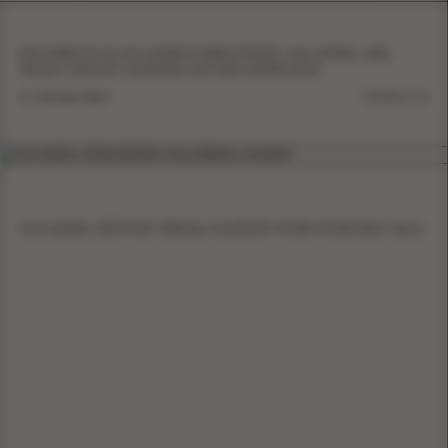
EIN EINBLICK IN VOLLENDETE BRAUTMODE: EVA LENDEL UND
WONÁ CONCEPT GLÄNZEN AUF DER NYBFW 2024
11. Oktober 2024
DETAILS
EVA LENDEL ERÖFFNET BRIDAL-FLAGSHIP-STORE IN BEVERLY HILLS