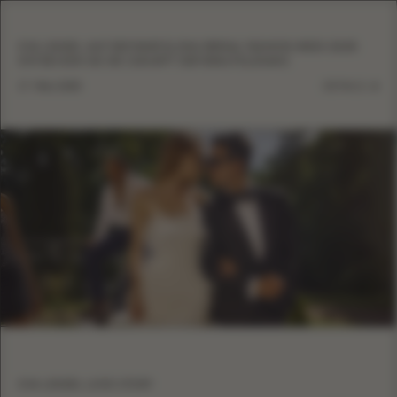
EVA LENDEL AUF DER BARCELONA BRIDAL FASHION WEEK 2025:
ENTDECKEN SIE DIE ZUKUNFT DER BRAUTELEGANZ
17. März 2025
DETAILS
EVA LENDEL LOVE STORY