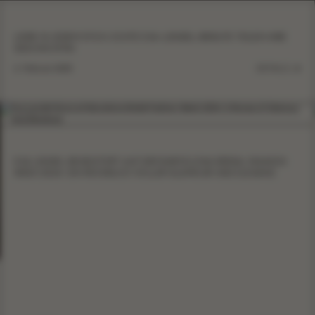
LIEBE IN JEDEM STICH: ECHTE EVA-LENDEL-BRÄUTE TEILEN IHRE
GESCHICHTEN
6. Februar 2025
DETAILS
EVA LENDEL BEGEISTERT AUF DER BARCELONA BRIDAL FASHION
WEEK 2024: EIN RÜCKBLICK VOLLER GLAMOUR UND ELEGANZ