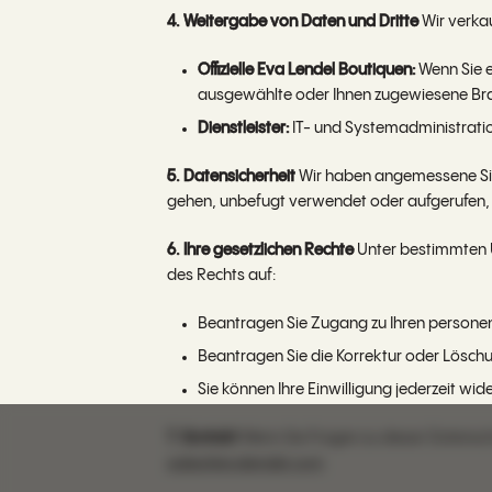
4. Weitergabe von Daten und Dritte
Wir verka
Offizielle Eva Lendel Boutiquen:
Wenn Sie e
ausgewählte oder Ihnen zugewiesene Br
Dienstleister:
IT- und Systemadministration
5. Datensicherheit
Wir haben angemessene Sic
gehen, unbefugt verwendet oder aufgerufen,
6. Ihre gesetzlichen Rechte
Unter bestimmten U
des Rechts auf:
Beantragen Sie Zugang zu Ihren person
Beantragen Sie die Korrektur oder Lösc
Sie können Ihre Einwilligung jederzeit wi
7. Kontakt
Wenn Sie Fragen zu dieser Datenschu
sales@evalendel.com