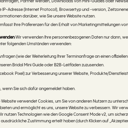
rminanfragen, Partner werden, Downloads von Mini-Guides oder News
 IP-Adresse (Internet Protocol), Browsertyp und -version, Zeitzonene
ormationen darüber, wie Sie unsere Website nutzen.
mfasst Ihre Präferenzen für den Erhalt von Marketingmitteilungen von
erwenden
Wir verwenden Ihre personenbezogenen Daten nur dann, wen
nter folgenden Umständen verwenden:
nfragen (wie der Weiterleitung Ihrer Terminanfrage an einen offizielle
nseren Bridal Mini Guide oder B2B-Leitfäden zuzusenden.
ebook Pixel) zur Verbesserung unserer Website, Produkte/Dienstleis
, wenn Sie sich dafür angemeldet haben.
Website verwendet Cookies, um Sie von anderen Nutzern zu untersche
 bieten und ermöglicht es uns, unsere Website zu verbessern. Wir ve
 Wir nutzen Technologien wie den Google Consent Mode v2, um sicherzu
re ausdrückliche Zustimmung erteilt haben (durch Klicken auf „Akzept