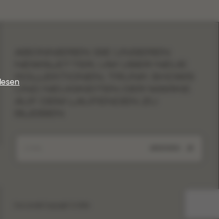
ABONNIEREN SIE UNSEREN
NEWSLETTER, UM ÜBER NEUE
KOLLEKTIONEN, TRUNK SHOWS
lesen
UND NEUIGKEITEN DER MARKE
AUF DEM LAUFENDEN ZU
BLEIBEN
ABSENDEN
Eva Lendel Copyright © 2026