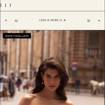
III
LESS IS MORE III
01
10
BESTSELLER