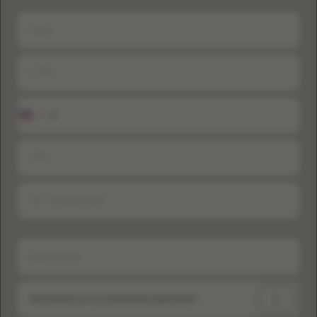
+1
United
States
+1
Wie sind Sie auf uns aufmerksam geworden?