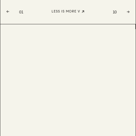
LESS IS MORE V
01
10
ARTIE
BESTSELLER