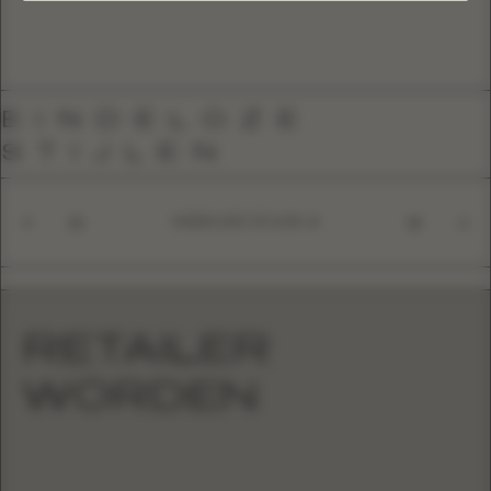
EINDELOZE
STIJLEN
EINDELOZE STIJLEN
01
10
RETAILER
WORDEN