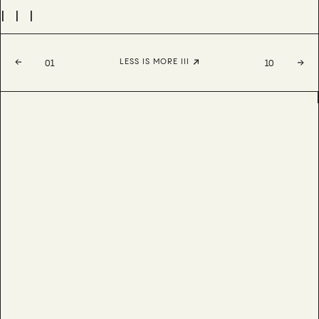
III
LESS IS MORE III
01
10
AIDANA
BESTSELLER