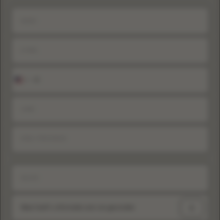
+1
United
States
+1
Waar heeft u informatie over ons gevonden