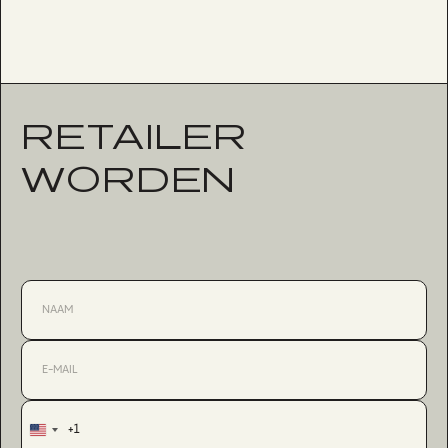
RETAILER
WORDEN
+1
United
States