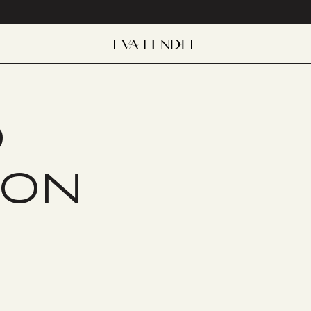
D
ION