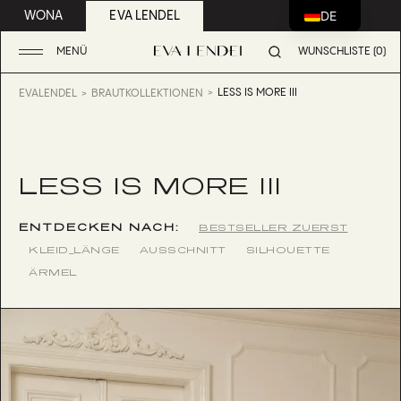
DE
WONA
EVA LENDEL
MENÜ
WUNSCHLISTE (0)
LESS IS MORE III
EVALENDEL
BRAUTKOLLEKTIONEN
LESS IS MORE III
ENTDECKEN NACH:
BESTSELLER ZUERST
KLEID_LÄNGE
AUSSCHNITT
SILHOUETTE
ÄRMEL