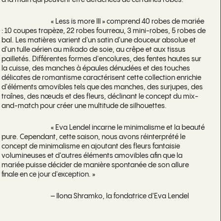
à la main qui peuvent être détachées de certaines robes.
« Less is more III » comprend 40 robes de mariée
: 10 coupes trapèze, 22 robes fourreau, 3 mini-robes, 5 robes de
bal. Les matières varient d'un satin d'une douceur absolue et
d'un tulle aérien au mikado de soie, au crêpe et aux tissus
pailletés. Différentes formes d'encolures, des fentes hautes sur
la cuisse, des manches à épaules dénudées et des touches
délicates de romantisme caractérisent cette collection enrichie
d'éléments amovibles tels que des manches, des surjupes, des
traînes, des nœuds et des fleurs, déclinant le concept du mix-
and-match pour créer une multitude de silhouettes.
« Eva Lendel incarne le minimalisme et la beauté
pure. Cependant, cette saison, nous avons réinterprété le
concept de minimalisme en ajoutant des fleurs fantaisie
volumineuses et d'autres éléments amovibles afin que la
mariée puisse décider de manière spontanée de son allure
finale en ce jour d'exception. »
– Ilona Shramko, la fondatrice d'Eva Lendel