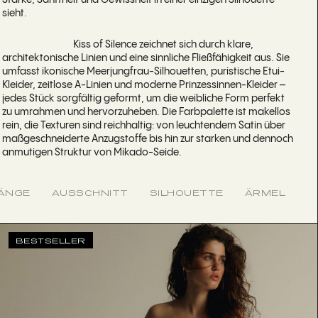
Stärke, Sanftheit und Gewissheit in einer einzigen Silhouette
sieht.
Kiss of Silence zeichnet sich durch klare,
architektonische Linien und eine sinnliche Fließfähigkeit aus. Sie
umfasst ikonische Meerjungfrau-Silhouetten, puristische Etui-
Kleider, zeitlose A-Linien und moderne Prinzessinnen-Kleider –
jedes Stück sorgfältig geformt, um die weibliche Form perfekt
zu umrahmen und hervorzuheben. Die Farbpalette ist makellos
rein, die Texturen sind reichhaltig: von leuchtendem Satin über
maßgeschneiderte Anzugstoffe bis hin zur starken und dennoch
anmutigen Struktur von Mikado-Seide.
LÄNGE
AUSSCHNITT
SILHOUETTE
ÄRMEL
BESTSELLER