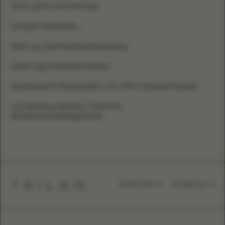
Florist: @the.summerhouse
Fotograf: @ashpiper_
Make-up: @michaelaselenemakeup
Haare: @gracebaileybridalhair
Geschenke für Brautjungfern: Dior, REFY, Elizabeth Scarlett
Hochzeitskoordinatorin: Charlotte,
@thedorsetweddingplanner
TEILEN
WHATSAPP
FACEBOOK