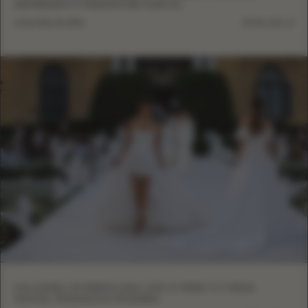
ABORDAGEM À MANUFATURA NUPCIAL
13 de Maio de 2026
DETALHES
EVA LENDEL EM BARCELONA: LESS IS MORE VI E MODA
NUPCIAL MINIMALISTA MODERNA