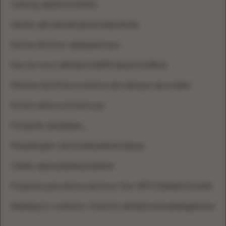
Catering: @kalmkitchenltd
Vestido: @Evalendel @chameleonbride
Damas de Honor: @peppermayo
Fato do noivo: @Robertold1909 @santoniofficial
Meninas das flores e meninos das alianças: @oui.babe
Florista: @the.summerhouse
Fotógrafo: @ashpiper_
Maquilhagem: @michaelaselenemakeup
Cabelo: @gracebaileybridalhair
Presentes para damas de honor: Dior, REFY, Elizabeth Scarlett
Wedding Co-ordinator: Charlotte, @thedorsetweddingplanner