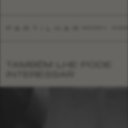
PARTILHAR
WHATSAPP
FACEBO
TAMBÉM LHE PODE
INTERESSAR