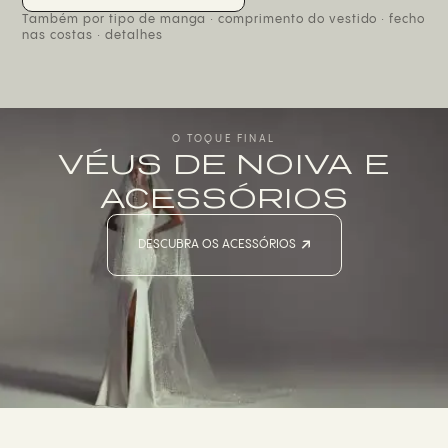
Ajustado e evasê
Curto
Também por tipo de manga · comprimento do vestido · fecho
Peças avulsas
Alças finas
nas costas · detalhes
Coluna
Bufante
Mini vestido
Curta
Trompete
Com um ombro à mostra
O TOQUE FINAL
VÉUS DE NOIVA E
ACESSÓRIOS
DESCUBRA OS ACESSÓRIOS