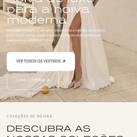
para a noiva
moderna
Minimalismo moderno, silhuetas requintadas e vestidos concebidos
para serem usados. Explore todas as coleções ou encontre uma
boutique Eva Lendel perto de si.
VER TODOS OS VESTIDOS
ONDE COMPRAR
COLEÇÕES DE NOIVAS
DESCUBRA AS