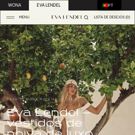
PT
WONA
EVA LENDEL
MENU
LISTA DE DESEJOS (0)
CASA DE MODA NUPCIAL DE LUXO
Eva Lendel —
vestidos de
noiva de luxo