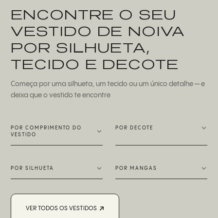
ENCONTRE O SEU
VESTIDO DE NOIVA
POR SILHUETA,
TECIDO E DECOTE
Começa por uma silhueta, um tecido ou um único detalhe — e
deixa que o vestido te encontre
POR COMPRIMENTO DO
POR DECOTE
VESTIDO
Decote Coração
Longo
Cai-cai
Mini
Ombros descobertos
Midi
POR SILHUETA
POR MANGAS
Reto
Máximo-Mínimo
Decote em V
Linha A
Sem mangas
Chá
Gola alta
Bainha
Comprida
Curto
Ilusão
Vestido de baile
Alças
Quadrado
VER TODOS OS VESTIDOS
Sereia
Removível
Redondo