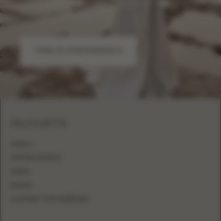
Solicite acesso ao programa de revenda e descarregue o
nosso guia B2B para começar.
TORNE-SE UM REVENDEDOR
SILHUETA
LINHA A
VESTIDO DE BAILE
SEREIA
BAINHA
AJUSTADO COM SOBRESAIA