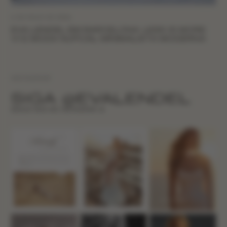
6 DE MAIO DE 2026
EVA LENDEL EM BARCELONA: LESS IS MORE
VI E MODA NUPCIAL MINIMALISTA MODERNA
INSTAGRAM
SIGA @EVALENDEL
SEGUE-NOS NO INSTAGRAM