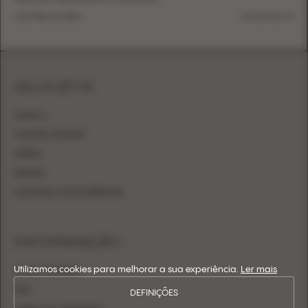
6 de Maio de 2026
DETALHES
SILHUETA
LINHA A
VESTIDO DE BAILE
SEREIA
BAINHA
AJUSTADO COM SOBRESAIA
INFORMAÇÃO
Utilizamos cookies para melhorar a sua experiência.
Ler mais
ONDE COMPRAR
FAQ
DEFINIÇÕES