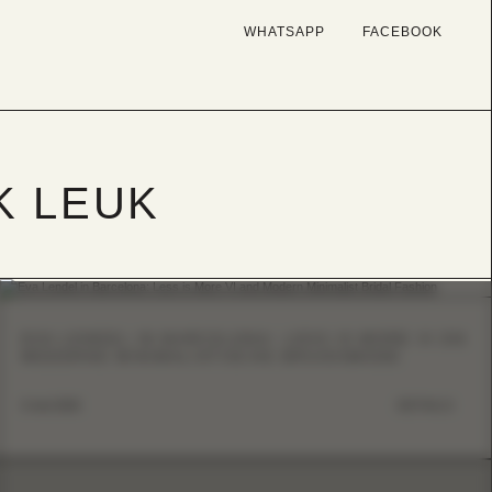
WHATSAPP
FACEBOOK
K LEUK
EVA LENDEL IN BARCELONA: LESS IS MORE VI EN
MODERNE MINIMALISTISCHE BRUIDSMODE
6 mei 2026
DETAILS