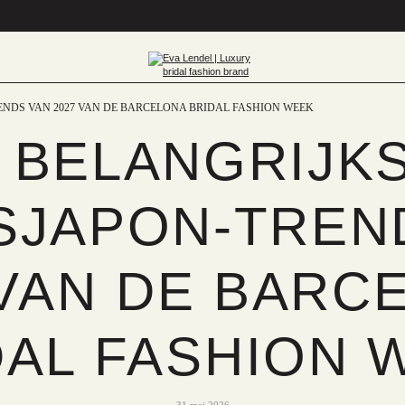
ENDS VAN 2027 VAN DE BARCELONA BRIDAL FASHION WEEK
 BELANGRIJK
SJAPON-TREN
 VAN DE BARC
DAL FASHION 