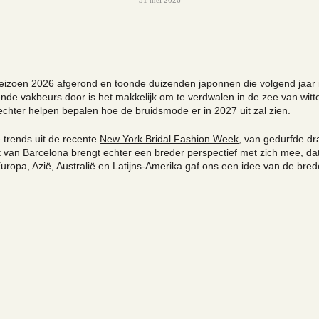
31 mei 2026
eizoen 2026 afgerond en toonde duizenden japonnen die volgend jaar i
ende vakbeurs door is het makkelijk om te verdwalen in de zee van witte
echter helpen bepalen hoe de bruidsmode er in 2027 uit zal zien.
 trends uit de recente
New York Bridal Fashion Week
, van gedurfde dr
t van Barcelona brengt echter een breder perspectief met zich mee, dat
uropa, Azië, Australië en Latijns-Amerika gaf ons een idee van de bredere