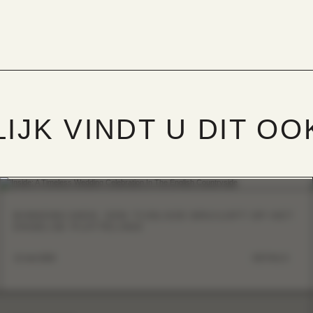
IJK VINDT U DIT OO
BINNENKIJKEN: EEN TIJDLOZE BRUILOFT OP HET
ENGELSE PLATTELAND
12 mei 2026
DETAILS