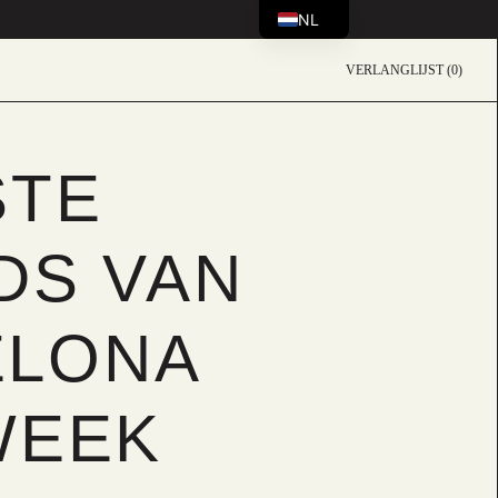
NL
VERLANGLIJST (0)
STE
DS VAN
ELONA
WEEK