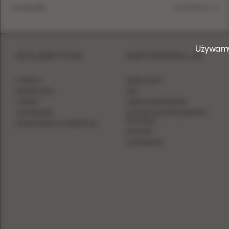
13 maja 2026
SZCZEGÓŁY
Używamy
SYLWETKA
INFORMACJE
LITERA A
GDZIE KUPIĆ
KSIĘŻNICZKA
FAQ
SYRENA
TABELA ROZMIARÓW
OŁÓWKOWA
ZOSTAŃ AUTORYZOWANYM
SALONEM
DOPASOWANA Z NARZUTKĄ
KONTAKT
LOGOWANIE