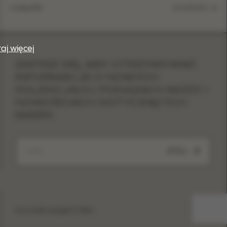
6 maja 2026
SZCZEGÓŁY
taj więcej
ZAPISZ SIĘ, ABY OTRZYMYWAĆ
INFORMACJE O NOWYCH
KOLEKCJACH, POKAZACH MODY I
NOWOŚCIACH DOTYCZĄCYCH
MARKI
WYŚLIJ
Eva Lendel copyright © 2026