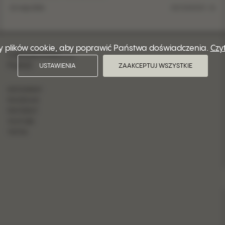
12 maja 2026
SZCZEGÓŁY
 plików cookie, aby poprawić Państwa doświadczenia.
Czy
OBSERWUJ
NAS
USTAWIENIA
ZAAKCEPTUJ WSZYSTKIE
INSTAGRAM
FACEBOOK
PINTEREST
YOUTUBE
TIKTOK