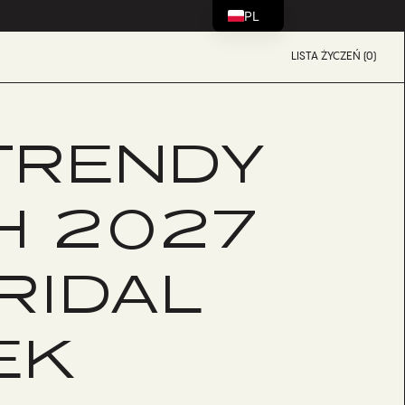
PL
LISTA ŻYCZEŃ (0)
TRENDY
H 2027
RIDAL
EK