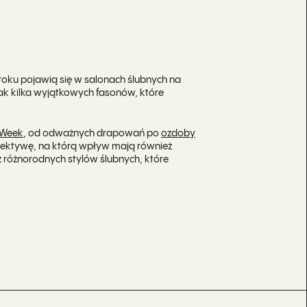
 roku pojawią się w salonach ślubnych na
ak kilka wyjątkowych fasonów, które
 Week
, od odważnych drapowań po
ozdoby
pektywę, na którą wpływ mają również
az różnorodnych stylów ślubnych, które