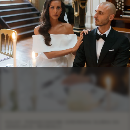
KULISY: PONADCZASOWA CEREMONIA ŚLUBNA NA
ANGIELSKIEJ PROWINCJI