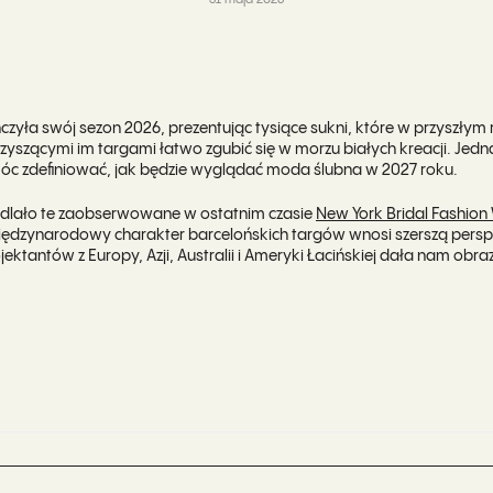
31 maja 2026
zyła swój sezon 2026, prezentując tysiące sukni, które w przyszłym
szącymi im targami łatwo zgubić się w morzu białych kreacji. Jedn
móc zdefiniować, jak będzie wyglądać moda ślubna w 2027 roku.
iedlało te zaobserwowane w ostatnim czasie
New York Bridal Fashion
iędzynarodowy charakter barcelońskich targów wnosi szerszą pers
ektantów z Europy, Azji, Australii i Ameryki Łacińskiej dała nam obr