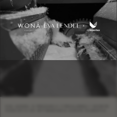
EVA LENDEL O PRODUKCJI CYRKULARNEJ I NOWYM
PODEJŚCIU DO WYTWARZANIA SUKIEN ŚLUBNYCH