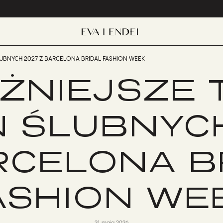
LUBNYCH 2027 Z BARCELONA BRIDAL FASHION WEEK
ŻNIEJSZE 
N ŚLUBNYC
RCELONA B
ASHION WE