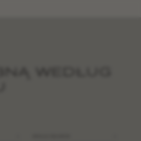
BNĄ WEDŁUG
U
WEDŁUG RĘKAWÓW