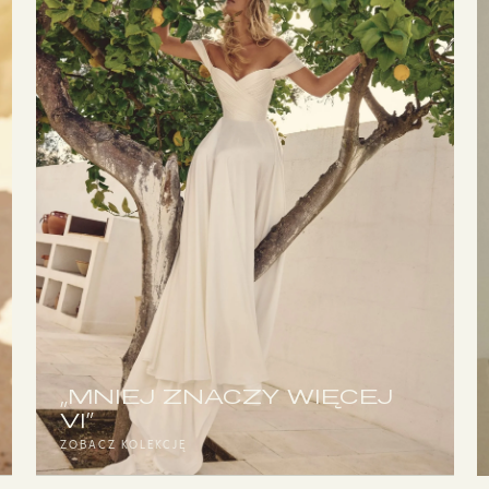
„MNIEJ ZNACZY WIĘCEJ
VI”
ZOBACZ KOLEKCJĘ