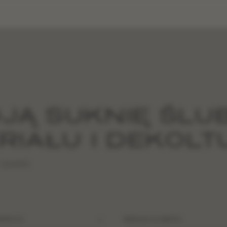
JĄ SUKNIĘ ŚLU
RIAŁU I DEKOLT
 i pozwól,
EKOLTU
WEDŁUG SYLWETKI