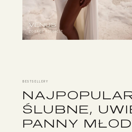
VENUS
ZOBACZ KOLEKCJĘ
BESTSELLERY
NAJPOPULAR
ŚLUBNE, UWI
PANNY MŁO