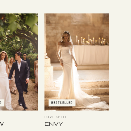
BESTSELLER
R
BEST
LOVE SPELL
SIRENIT
ENVY
W
ARG