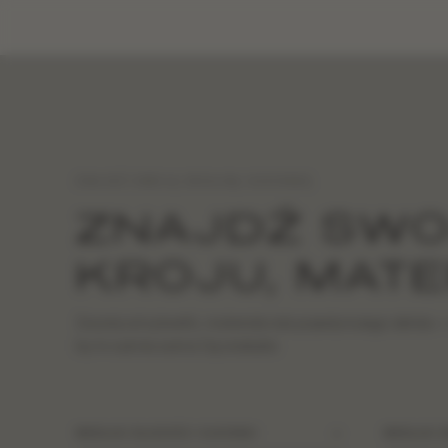
ZNAJDŹ SWOJĄ IDEALNĄ SUKIENKĘ
ZNAJDŹ SWO
KROJU, MATE
Zacznij od sylwetki, materiału lub pojedynczego detalu —
by to suknia sama Cię znalazła
WEDŁUG DŁUGOŚCI SUKIENKI
WEDŁUG D