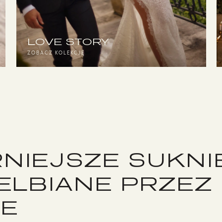
LOVE STORY
ZOBACZ KOLEKCJĘ
NIEJSZE SUKNI
ELBIANE PRZEZ
DE