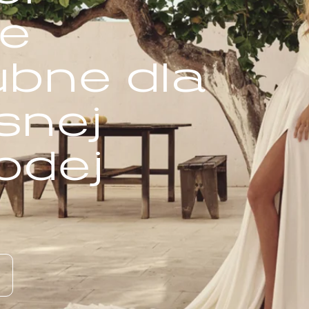
e
ubne dla
snej
odej