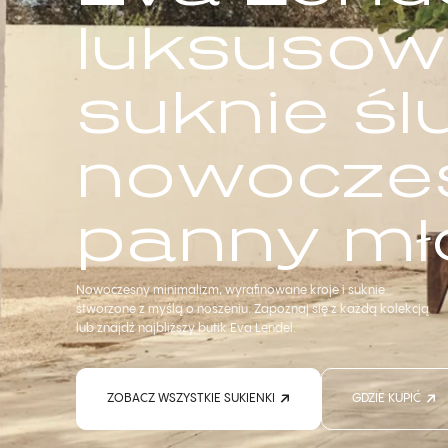
luksusow
suknie śl
nowocze
panny mł
Nowoczesny minimalizm, wyrafinowane kroje i suknie
stworzone z myślą o noszeniu. Zapoznaj się z każdą kolekcją
lub znajdź najbliższy butik Eva Lendel.
ZOBACZ WSZYSTKIE SUKIENKI
GDZIE KUPIĆ