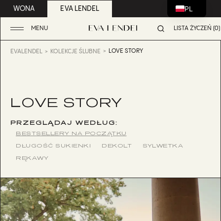
PL
WONA
EVA LENDEL
MENU
LISTA ŻYCZEŃ (0)
LOVE STORY
EVALENDEL
KOLEKCJE ŚLUBNE
LOVE STORY
PRZEGLĄDAJ WEDŁUG:
BESTSELLERY NA POCZĄTKU
DŁUGOŚĆ SUKIENKI
DEKOLT
SYLWETKA
RĘKAWY