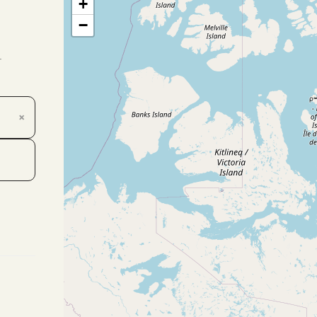
+
−
.
×