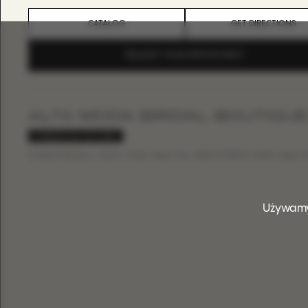
CATALOG
GET DIRECTIONS
REQUEST YOUR APPOINTMENT
ALTA MODA BRIDAL BOUTIQU
PREMIUM STORE
United States, Utah, Salt Lake City, 536 E 300 S, Salt Lake Ci
84102, USA
Phone:
+18015311215
Używamy
CATALOG
GET DIRECTIONS
REQUEST YOUR APPOINTMENT