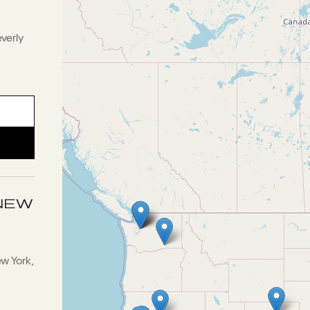
everly
NEW
ew York,