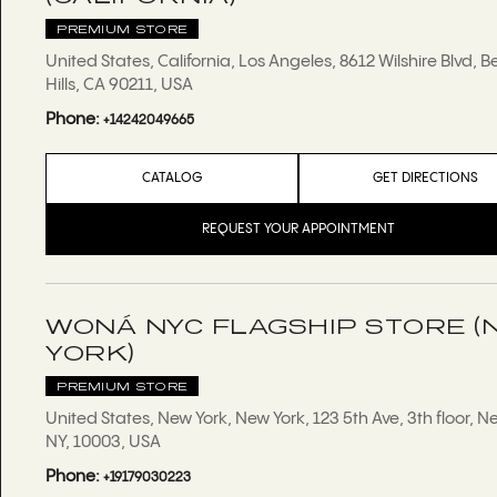
PREMIUM STORE
United States, California, Los Angeles, 8612 Wilshire Blvd, B
Hills, CA 90211, USA
Phone:
+14242049665
CATALOG
GET DIRECTIONS
REQUEST YOUR APPOINTMENT
WONÁ NYC FLAGSHIP STORE (
YORK)
PREMIUM STORE
United States, New York, New York, 123 5th Ave, 3th floor, N
NY, 10003, USA
Phone:
+19179030223