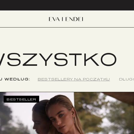
WSZYSTKO
J WEDŁUG:
BESTSELLERY NA POCZĄTKU
DŁUG
BESTSELLER