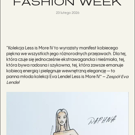
FASHION WEEK
23 lutego 2026
“Kolekcja Less is More IV to wyrazisty manifest kobiecego
piękna we wszystkich jego różnorodnych przejawach. Dla tej,
która czuje się jednocześnie ekstrawagancka i nieśmiała, tej,
która bywa radosna i szykowna, tej, która zawsze emanuje
kobiecą energią i pielęgnuje wewnętrzną elegancję — to
panna młoda kolekcji Eva Lendel Less is More IV.” –
Zespół Eva
Lendel