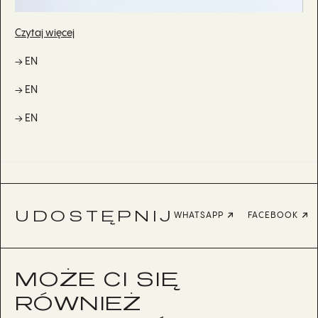
Czytaj więcej
→ EN
→ EN
→ EN
UDOSTĘPNIJ
WHATSAPP
FACEBOOK
MOŻE CI SIĘ
RÓWNIEŻ