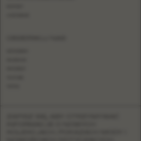
KONTAKT
LOGOWANIE
OBSERWUJ NAS
INSTAGRAM
FACEBOOK
PINTEREST
YOUTUBE
TIKTOK
ZAPISZ SIĘ, ABY OTRZYMYWAĆ
INFORMACJE O NOWYCH
KOLEKCJACH, POKAZACH MODY I
NOWOŚCIACH DOTYCZĄCYCH