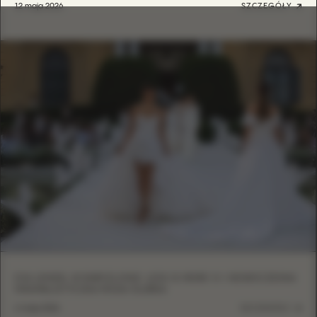
12 maja 2026
SZCZEGÓŁY
EVA LENDEL W BARCELONIE: LESS IS MORE VI I NOWOCZESNA
MINIMALISTYCZNA MODA ŚLUBNA
6 maja 2026
SZCZEGÓŁY