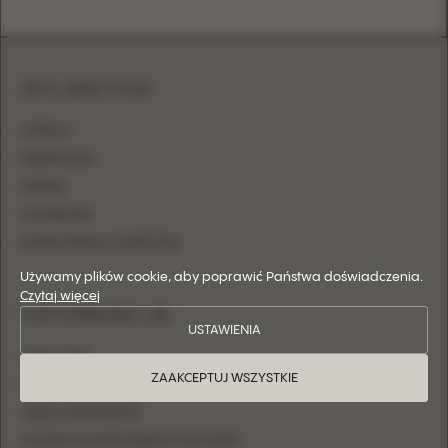
SYLWETKA
LITERA A
KSIĘŻNICZKA
SYRENA
OŁÓWKOWA
DOPASOWANA Z NARZUTKĄ
Używamy plików cookie, aby poprawić Państwa doświadczenia.
Czytaj więcej
INFORMACJE
USTAWIENIA
GDZIE KUPIĆ
ZAAKCEPTUJ WSZYSTKIE
FAQ
TABELA ROZMIARÓW
ZOSTAŃ AUTORYZOWANYM SALONEM