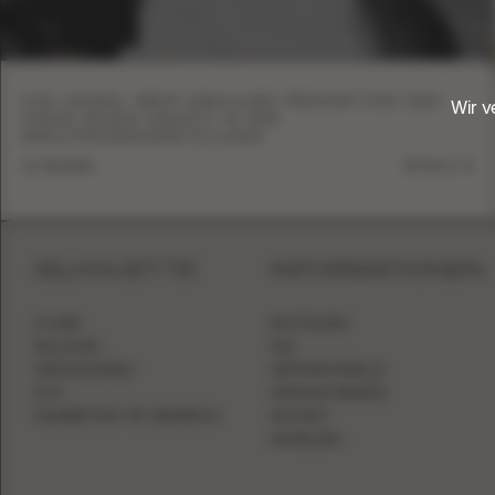
EVA LENDEL ÜBER ZIRKULÄRE PRODUKTION UND
Wir 
EINEN NEUEN ANSATZ IN DER
BRAUTMODENHERSTELLUNG
13. Mai 2026
DETAILS
SILHOUETTE
INFORMATIONEN
A-LINIE
BOUTIQUEN
BALLKLEID
FAQ
MEERJUNGFRAU
GRÖSSENTABELLE
ETUI
HÄNDLER WERDEN
FIGURBETONT MIT ÜBERROCK
KONTAKT
ANMELDEN