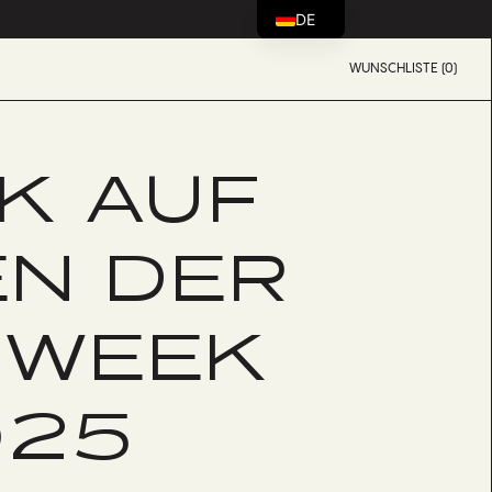
DE
WUNSCHLISTE (0)
CK AUF
EN DER
 WEEK
025