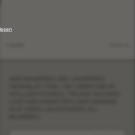
lesen
6. Mai 2026
DETAILS
ABONNIEREN SIE UNSEREN
NEWSLETTER, UM ÜBER NEUE
KOLLEKTIONEN, TRUNK SHOWS
UND NEUIGKEITEN DER MARKE
AUF DEM LAUFENDEN ZU
BLEIBEN