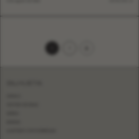
5 de agosto de 2022
DETALHES
1
2
SILHUETA
LINHA A
VESTIDO DE BAILE
SEREIA
BAINHA
AJUSTADO COM SOBRESAIA