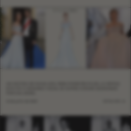
UM VESTIDO DE NOIVA AZUL PARA PODER REUTILIZÁ-LO DEPOIS:
ESTE FOI O SEGUNDO VISUAL DE SOPHIE EVEKINK DESENHADO
POR EVA LENDEL
13 de junho de 2023
DETALHES