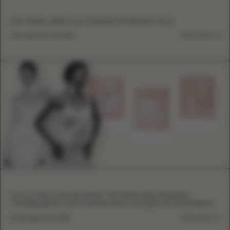
EVA LENDEL ABRE LOJA FLAGSHIP EM BEVERLY HILLS
6 de setembro de 2023
DETALHES
ELEVE O SEU LOOK DE NOIVA: VESTIDOS MAIS VENDIDOS
COORDENADOS COM A NOSSA NOVA COLEÇÃO DE ACESSÓRIOS
28 de agosto de 2023
DETALHES