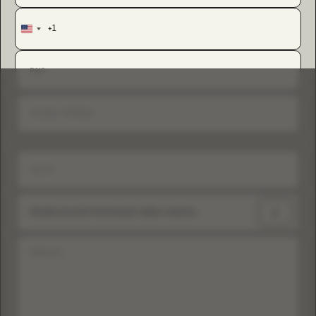
+1
United
States
+1
Dónde encontró información sobre nosotros