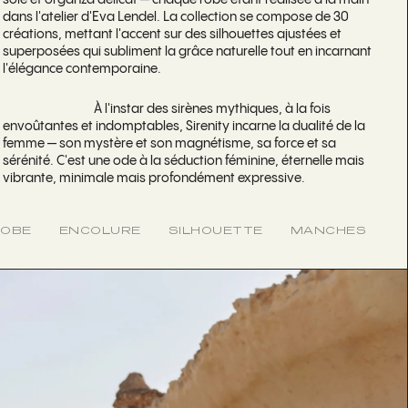
soie et organza délicat — chaque robe étant réalisée à la main
dans l'atelier d'Eva Lendel. La collection se compose de 30
créations, mettant l'accent sur des silhouettes ajustées et
superposées qui subliment la grâce naturelle tout en incarnant
l'élégance contemporaine.
À l'instar des sirènes mythiques, à la fois
envoûtantes et indomptables, Sirenity incarne la dualité de la
femme — son mystère et son magnétisme, sa force et sa
sérénité. C'est une ode à la séduction féminine, éternelle mais
vibrante, minimale mais profondément expressive.
ROBE
ENCOLURE
SILHOUETTE
MANCHES