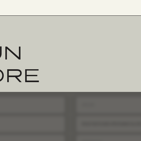
UN
ORE
Dove hai trovato informazioni su di 