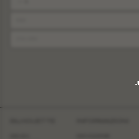
+1
United
States
+1
Ut
SILHOUETTE
INFORMAZIONI
LINEA AD A
DOVE ACQUISTARE