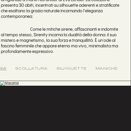
artigianale a mano nell'atelier di Eva Lendel. La collezione
presenta 30 abiti, incentrati su silhouette aderenti e stratificate
che esaltano la grazia naturale incarnando l'eleganza
contemporanea.
Come le mitiche sirene, affascinanti e indomite
al tempo stesso, Sirenity incarna la dualità della donna: il suo
mistero e magnetismo, la sua forza e tranquillità. È un'ode al
fascino femminile che appare eterno ma vivo, minimalista ma
profondamente espressivo.
IMI
SCOLLATURA
SILHOUETTE
MANICHE