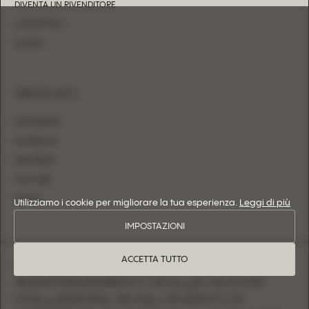
DIVENTA UN RIVENDITORE
CONTATTACI
ACCEDI
SEGUICI
INSTAGRAM
FACEBOOK
PINTEREST
YOUTUBE
TIKTOK
Utilizziamo i cookie per migliorare la tua esperienza.
Leggi di più
IMPOSTAZIONI
ACCETTA TUTTO
ISCRIVITI PER RICEVERE
AGGIORNAMENTI SULLE NUOVE
COLLEZIONI, SUGLI EVENTI DI