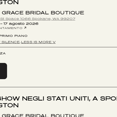
GTON
 GRACE BRIDAL BOUTIQUE
n St Space 1066 Spokane, WA 99207
 – 17 agosto 2026
UNTAMENTO
 PRIMO PIANO
F SILENCE
LESS IS MORE V
,
NZA
HOW NEGLI STATI UNITI, A SP
GTON
 GRACE BRIDAL BOUTIQUE