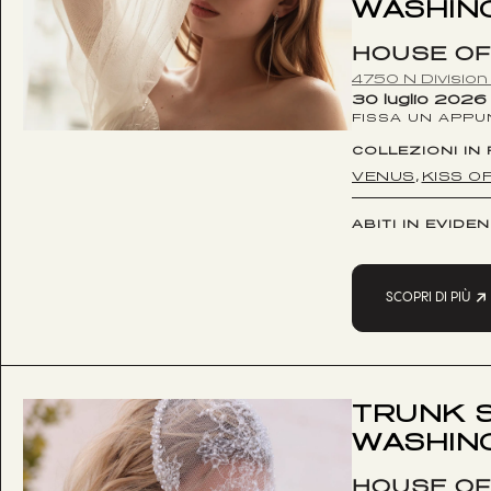
WASHIN
HOUSE OF
4750 N Divisio
30 luglio 2026
FISSA UN APP
COLLEZIONI IN
VENUS
KISS O
,
ABITI IN EVIDE
SCOPRI DI PIÙ
TRUNK S
WASHIN
HOUSE OF