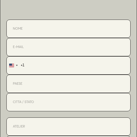
+1
United
States
+1