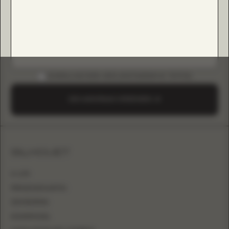
DOWNLOAD B2B-GIDS (INSTAGRAM & TIKTOK)
EEN AANVRAAG VERZENDEN
SILHOUET
A-LIJN
PRINSESSENJAPON
ZEEMEERMIN
KOKERMODEL