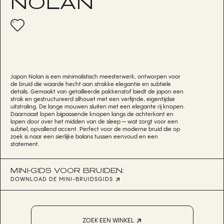
NOLAN
Japon Nolan is een minimalistisch meesterwerk, ontworpen voor
de bruid die waarde hecht aan strakke elegantie en subtiele
details. Gemaakt van getailleerde pakkenstof biedt de japon een
strak en gestructureerd silhouet met een verfijnde, eigentijdse
uitstraling. De lange mouwen sluiten met een elegante rij knopen.
Daarnaast lopen bijpassende knopen langs de achterkant en
lopen door over het midden van de sleep — wat zorgt voor een
subtiel, opvallend accent. Perfect voor de moderne bruid die op
zoek is naar een sierlijke balans tussen eenvoud en een
statement.
MINI-GIDS VOOR BRUIDEN:
DOWNLOAD DE MINI-BRUIDSGIDS
ZOEK EEN WINKEL