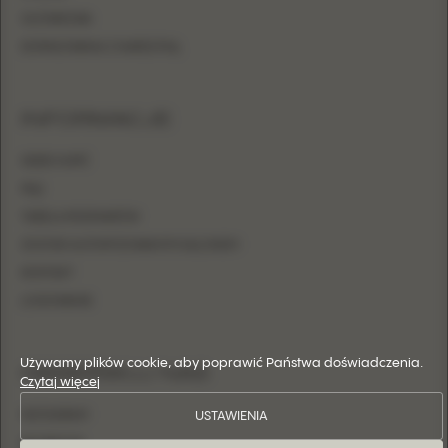
OŁÓWKOWA
DOPASOWANA Z NARZUTKĄ
INFORMACJE
GDZIE KUPIĆ
FAQ
TABELA ROZMIARÓW
ZOSTAŃ AUTORYZOWANYM SALONEM
KONTAKT
LOGOWANIE
Używamy plików cookie, aby poprawić Państwa doświadczenia.
OBSERWUJ NAS
Czytaj więcej
USTAWIENIA
INSTAGRAM
FACEBOOK