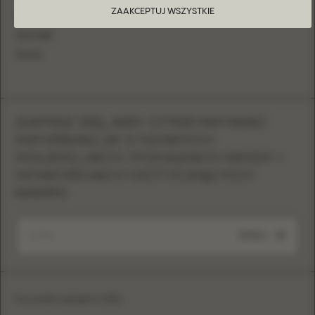
ZAAKCEPTUJ WSZYSTKIE
PINTEREST
YOUTUBE
TIKTOK
ZAPISZ SIĘ, ABY OTRZYMYWAĆ
INFORMACJE O NOWYCH
KOLEKCJACH, POKAZACH MODY I
NOWOŚCIACH DOTYCZĄCYCH
MARKI
WYŚLIJ
Eva Lendel copyright © 2026