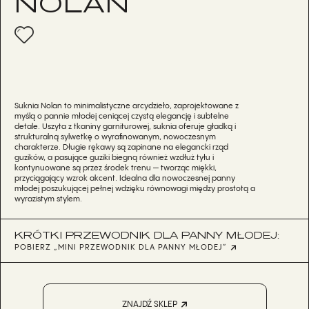
NOLAN
Suknia Nolan to minimalistyczne arcydzieło, zaprojektowane z
myślą o pannie młodej ceniącej czystą elegancję i subtelne
detale. Uszyta z tkaniny garniturowej, suknia oferuje gładką i
strukturalną sylwetkę o wyrafinowanym, nowoczesnym
charakterze. Długie rękawy są zapinane na elegancki rząd
guzików, a pasujące guziki biegną również wzdłuż tyłu i
kontynuowane są przez środek trenu — tworząc miękki,
przyciągający wzrok akcent. Idealna dla nowoczesnej panny
młodej poszukującej pełnej wdzięku równowagi między prostotą a
wyrazistym stylem.
KRÓTKI PRZEWODNIK DLA PANNY MŁODEJ:
POBIERZ „MINI PRZEWODNIK DLA PANNY MŁODEJ”
ZNAJDŹ SKLEP