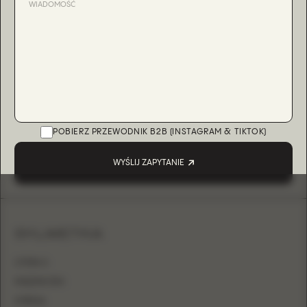
POBIERZ PRZEWODNIK B2B (INSTAGRAM & TIKTOK)
WYŚLIJ ZAPYTANIE
SYLWETKA
LITERA A
KSIĘŻNICZKA
SYRENA