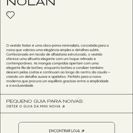
NOLAN
O vestido Nolan é uma obra-prima minimalista, concebida para a
noiva que valoriza uma elegância simples e detalhes subtis.
Confecionado em tecido de alfaiataria estruturado, o vestido
oferece uma silhueta elegante com um toque refinado e
contemporâneo. As mangas compridas apertam com uma
elegante fila de botões, enquanto botões a condizer também
descem pelas costas e continuam ao longo do centro da cauda —
criando um detalhe suave e apelativo. Perfeito para a noiva
moderna que procura um equilíbrio gracioso entre a simplicidade
e a exclusividade.
PEQUENO GUIA PARA NOIVAS:
OBTER O GUIA DA MINI NOIVA
ENCONTRAR LOJA