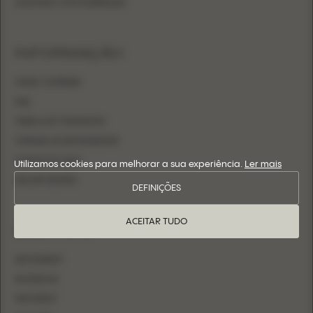
AJUSTADO COM SOBRESAIA
INFORMAÇÃO
ONDE COMPRAR
FAQ
TABELA DE TAMANHOS
TORNAR-SE REVENDEDOR
CONTACTE-NOS
Utilizamos cookies para melhorar a sua experiência.
Ler mais
INICIAR SESSÃO
DEFINIÇÕES
ACEITAR TUDO
SIGA-NOS
INSTAGRAM
FACEBOOK
PINTEREST