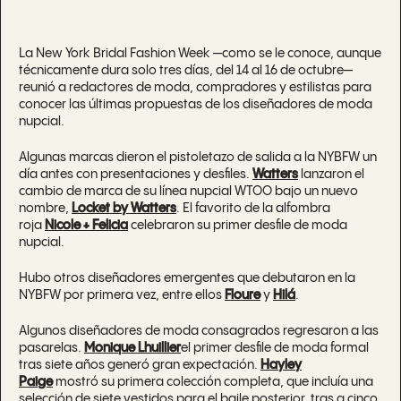
La New York Bridal Fashion Week —como se le conoce, aunque
técnicamente dura solo tres días, del 14 al 16 de octubre—
reunió a redactores de moda, compradores y estilistas para
conocer las últimas propuestas de los diseñadores de moda
nupcial.
Algunas marcas dieron el pistoletazo de salida a la NYBFW un
día antes con presentaciones y desfiles.
Watters
lanzaron el
cambio de marca de su línea nupcial WTOO bajo un nuevo
nombre,
Locket by Watters
. El favorito de la alfombra
roja
Nicole + Felicia
celebraron su primer desfile de moda
nupcial.
Hubo otros diseñadores emergentes que debutaron en la
NYBFW por primera vez, entre ellos
Floure
y
Hilá
.
Algunos diseñadores de moda consagrados regresaron a las
pasarelas.
Monique Lhuillier
el primer desfile de moda formal
tras siete años generó gran expectación.
Hayley
Paige
mostró su primera colección completa, que incluía una
selección de siete vestidos para el baile posterior, tras
a cinco