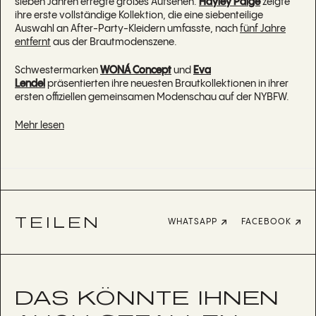
sieben Jahren erregte großes Aufsehen.
Hayley Paige
zeigte
ihre erste vollständige Kollektion, die eine siebenteilige
Auswahl an After-Party-Kleidern umfasste, nach
fünf Jahre
entfernt
aus der Brautmodenszene.
Schwestermarken
WONÁ Concept
und
Eva
Lendel
präsentierten ihre neuesten Brautkollektionen in ihrer
ersten offiziellen gemeinsamen Modenschau auf der NYBFW.
Mehr lesen
TEILEN
WHATSAPP
FACEBOOK
DAS KÖNNTE IHNEN