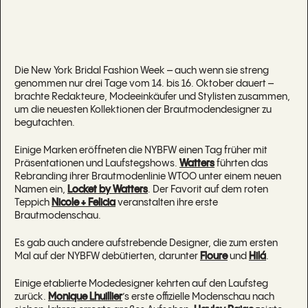
Die New York Bridal Fashion Week – auch wenn sie streng
genommen nur drei Tage vom 14. bis 16. Oktober dauert –
brachte Redakteure, Modeeinkäufer und Stylisten zusammen,
um die neuesten Kollektionen der Brautmodendesigner zu
begutachten.
Einige Marken eröffneten die NYBFW einen Tag früher mit
Präsentationen und Laufstegshows.
Watters
führten das
Rebranding ihrer Brautmodenlinie WTOO unter einem neuen
Namen ein,
Locket by Watters
. Der Favorit auf dem roten
Teppich
Nicole + Felicia
veranstalten ihre erste
Brautmodenschau.
Es gab auch andere aufstrebende Designer, die zum ersten
Mal auf der NYBFW debütierten, darunter
Floure
und
Hilá
.
Einige etablierte Modedesigner kehrten auf den Laufsteg
zurück.
Monique Lhuillier
’s erste offizielle Modenschau nach