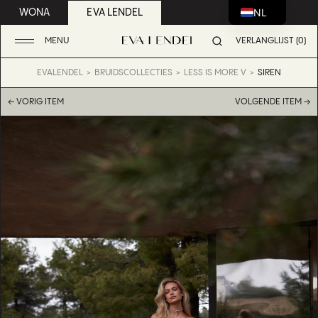
NL
WONA
EVA LENDEL
MENU
VERLANGLIJST (0)
EVALENDEL
BRUIDSCOLLECTIES
LESS IS MORE V
SIREN
← VORIG ITEM
VOLGENDE ITEM →