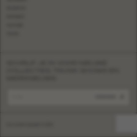
FACEBOOK
PINTEREST
YOUTUBE
TIKTOK
SCHRIJF JE IN VOOR NIEUWE
COLLECTIES, TRUNK SHOWS EN
MERKNIEUWS
VERZENDEN
Eva Lendel copyright © 2026