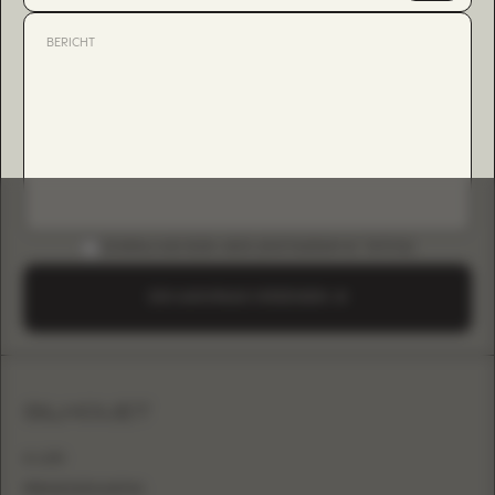
DOWNLOAD B2B-GIDS (INSTAGRAM & TIKTOK)
EEN AANVRAAG VERZENDEN
SILHOUET
A-LIJN
PRINSESSENJAPON