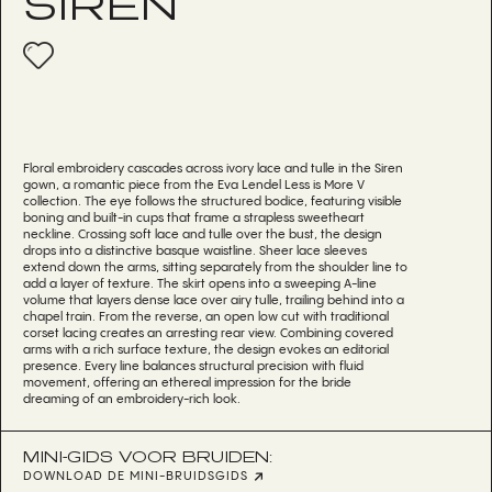
SIREN
Floral embroidery cascades across ivory lace and tulle in the Siren
gown, a romantic piece from the Eva Lendel Less is More V
collection. The eye follows the structured bodice, featuring visible
boning and built-in cups that frame a strapless sweetheart
neckline. Crossing soft lace and tulle over the bust, the design
drops into a distinctive basque waistline. Sheer lace sleeves
extend down the arms, sitting separately from the shoulder line to
add a layer of texture. The skirt opens into a sweeping A-line
volume that layers dense lace over airy tulle, trailing behind into a
chapel train. From the reverse, an open low cut with traditional
corset lacing creates an arresting rear view. Combining covered
arms with a rich surface texture, the design evokes an editorial
presence. Every line balances structural precision with fluid
movement, offering an ethereal impression for the bride
dreaming of an embroidery-rich look.
MINI-GIDS VOOR BRUIDEN:
DOWNLOAD DE MINI-BRUIDSGIDS