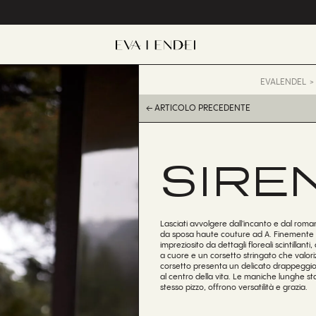
EVALENDEL
← ARTICOLO PRECEDENTE
SIRE
Lasciati avvolgere dall'incanto e dal roma
da sposa haute couture ad A. Finemente re
impreziosito da dettagli floreali scintillant
a cuore e un corsetto stringato che valorizz
corsetto presenta un delicato drappeggio 
al centro della vita. Le maniche lunghe stac
stesso pizzo, offrono versatilità e grazia.