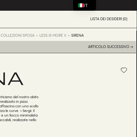
IT
LISTA DEI DESIDERI (0)
COLLEZIONI SPOSA
LESS IS MORE V
SIRENA
ARTICOLO SUCCESSIVO →
NA
nticismo del nostro abito
alizzato in pizzo
i, affascina con uno scollo
a le curve. > Sergii: Il
e un fiocco minimalista
cabili, realizzate nello