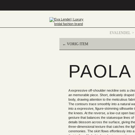
EVALENDEL
← VORIG ITEM
PAOLA
A expressive off-shoulder neckline sets a cle
an memorable piece. Short, delicately draped
body, drawing attention to the meticulous fabr
The contours trace smoothly into a natural wa
into a expressive, figure-skimming silhouette
the knees. At the reverse, a low-cut open bac
gesture that balances the statuesque lines of t
details blossom across the surface, giving the
three-dimensional texture that catches the lig
ceremonies. The skirt flows effortlessly into a