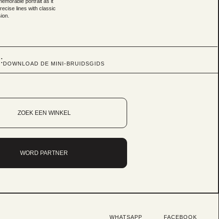
memorable portrait as it
ecise lines with classic
ion.
:
DOWNLOAD DE MINI-BRUIDSGIDS
ZOEK EEN WINKEL
WORD PARTNER
WHATSAPP
FACEBOOK