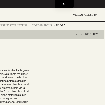
NL
VERLANGLIJST (0)
BRUIDSCOLLECTIES
GOLDEN HOUR
PAOLA
VOLGENDE ITEM →
ar tone for the Paola gown,
 sleeves frame the upper
ic work along the bodice.
istline before extending
 that opens cleanly around
k creates a bold visual
he front. Meticulous floral
 clean material a subtle,
ht during formal
 grand chapel-length train