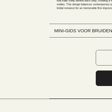
that trails softly behind each step, creating a 
settles. This design balances contemporary pr
bridal romance for an memorable first impress
MINI-GIDS VOOR BRUIDEN