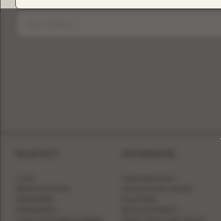
SILHOUET
INFORMATIE
A-LIJN
VERKOOPPUNTEN
PRINSESSENJAPON
VEELGESTELDE VRAGEN
ZEEMEERMIN
MAATTABEL
KOKERMODEL
RETAILER WORDEN
AANSLUITEND MET OVERROK
NEEM CONTACT MET ONS OP