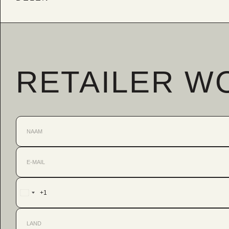
RETAILER W
+1
United
States
+1