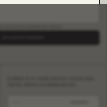
LOAD B2B-GIDS (INSTAGRAM & TIKTOK)
EEN AANVRAAG VERZENDEN
r
SCHRIJF JE IN VOOR NIEUWE COLLECTIES,
TRUNK SHOWS EN MERKNIEUWS
VERZENDEN