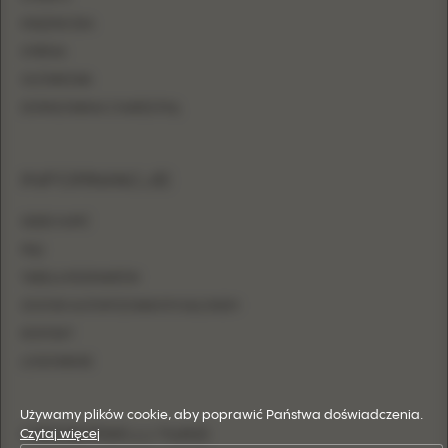
KSIĘŻNICZKA
SYRENA
OŁÓWKOWA
DOPASOWANA Z NARZUTKĄ
INFORMACJE
GDZIE KUPIĆ
FAQ
TABELA ROZMIARÓW
ZOSTAŃ AUTORYZOWANYM SALONEM
KONTAKT
LOGOWANIE
Używamy plików cookie, aby poprawić Państwa doświadczenia.
OBSERWUJ NAS
Czytaj więcej