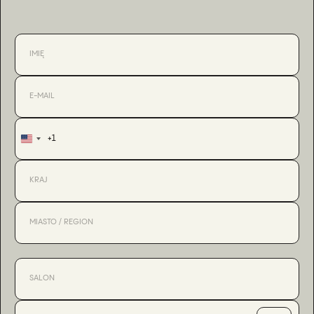
+1
United
States
+1