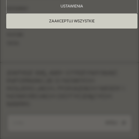
USTAWIENIA
INSTAGRAM
FACEBOOK
ZAAKCEPTUJ WSZYSTKIE
PINTEREST
YOUTUBE
TIKTOK
ZAPISZ SIĘ, ABY OTRZYMYWAĆ
INFORMACJE O NOWYCH
KOLEKCJACH, POKAZACH MODY I
NOWOŚCIACH DOTYCZĄCYCH
MARKI
WYŚLIJ