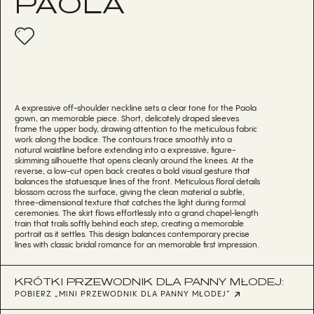
PAOLA
A expressive off-shoulder neckline sets a clear tone for the Paola
gown, an memorable piece. Short, delicately draped sleeves
frame the upper body, drawing attention to the meticulous fabric
work along the bodice. The contours trace smoothly into a
natural waistline before extending into a expressive, figure-
skimming silhouette that opens cleanly around the knees. At the
reverse, a low-cut open back creates a bold visual gesture that
balances the statuesque lines of the front. Meticulous floral details
blossom across the surface, giving the clean material a subtle,
three-dimensional texture that catches the light during formal
ceremonies. The skirt flows effortlessly into a grand chapel-length
train that trails softly behind each step, creating a memorable
portrait as it settles. This design balances contemporary precise
lines with classic bridal romance for an memorable first impression.
KRÓTKI PRZEWODNIK DLA PANNY MŁODEJ:
POBIERZ „MINI PRZEWODNIK DLA PANNY MŁODEJ”