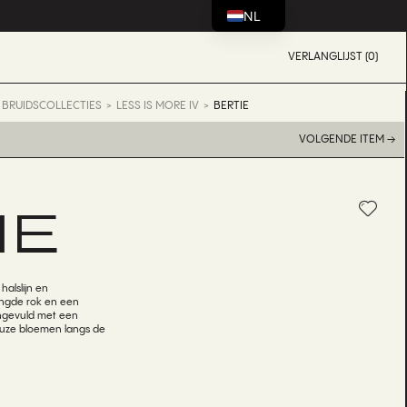
NL
VERLANGLIJST (0)
BRUIDSCOLLECTIES
LESS IS MORE IV
BERTIE
VOLGENDE ITEM →
IE
halslijn en
engde rok en een
angevuld met een
neuze bloemen langs de