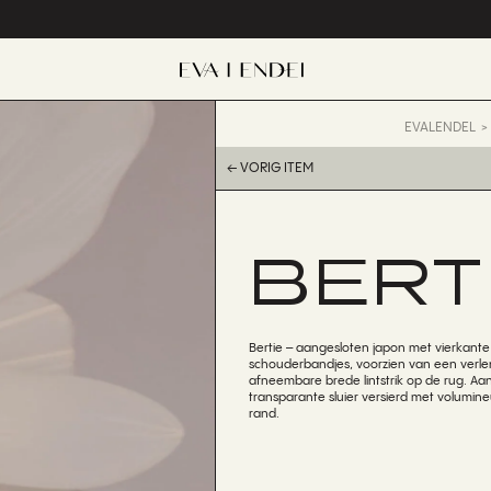
EVALENDEL
← VORIG ITEM
BERT
Bertie – aangesloten japon met vierkante 
schouderbandjes, voorzien van een verl
afneembare brede lintstrik op de rug. A
transparante sluier versierd met volumi
rand.