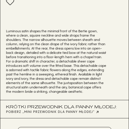
Luminous satin shapes the minimal front of the Bertie gown,
where a clean, square neckline and wide straps frame the
shoulders. The narrow silhouette moves between sheath and
column, relying on the clean drape of the ivory fabric rather than
embellishments. At the rear, the dress opens low into an open-
back design, detailed with a delicate tied bow at the natural waist
before transitioning into a floor-length hem with a chapel train.
For a dramatic shift in character, a detachable sheer cape
introduces soft volume over the fitted base. This detachable cape
is adorned with tactile fabric flowers along the edges, extending
past the hemline in a sweeping, ethereal finish. Available in light
ivory and ivory, the dress and detachable cape remain distinct
elements of the same silhouette. The juxtaposition between the
structural satin underneath and the airy, botanical cape offers
the modern bride a striking, changeable aesthetic.
KRÓTKI PRZEWODNIK DLA PANNY MŁODEJ:
POBIERZ „MINI PRZEWODNIK DLA PANNY MŁODEJ”