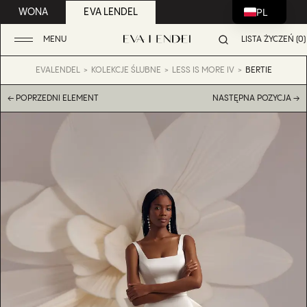
PL
WONA
EVA LENDEL
MENU
LISTA ŻYCZEŃ (0)
EVALENDEL
KOLEKCJE ŚLUBNE
LESS IS MORE IV
BERTIE
← POPRZEDNI ELEMENT
NASTĘPNA POZYCJA →