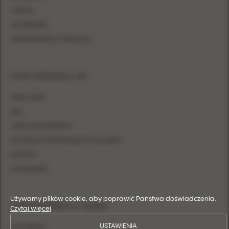
SYRENA
OŁÓWKOWA
DOPASOWANA Z NARZUTKĄ
INFORMACJE
GDZIE KUPIĆ
FAQ
TABELA ROZMIARÓW
ZOSTAŃ AUTORYZOWANYM SALONEM
KONTAKT
LOGOWANIE
Używamy plików cookie, aby poprawić Państwa doświadczenia.
OBSERWUJ NAS
Czytaj więcej
USTAWIENIA
INSTAGRAM