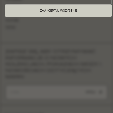
FACEBOOK
ZAAKCEPTUJ WSZYSTKIE
PINTEREST
YOUTUBE
TIKTOK
ZAPISZ SIĘ, ABY OTRZYMYWAĆ
INFORMACJE O NOWYCH
KOLEKCJACH, POKAZACH MODY I
NOWOŚCIACH DOTYCZĄCYCH
MARKI
WYŚLIJ