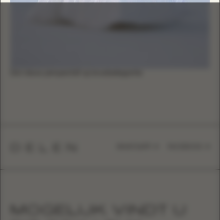
Een nieuw perspectief op bruidselegantie
DELEN
WHATSAPP
FACEBOOK
MOGELIJK VINDT U