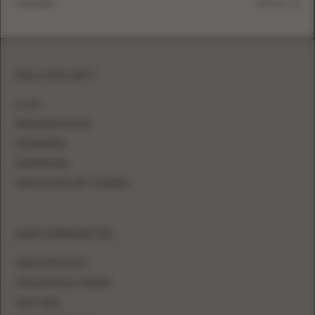
5 mei 2026
DETAILS
SILHOUET
A-LIJN
PRINSESSENJAPON
ZEEMEERMIN
KOKERMODEL
AANSLUITEND MET OVERROK
INFORMATIE
VERKOOPPUNTEN
VEELGESTELDE VRAGEN
MAATTABEL