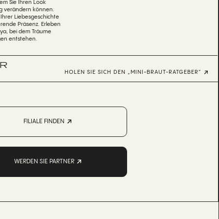
dem Sie Ihren Look
g verändern können.
 Ihrer Liebesgeschichte
ierende Präsenz. Erleben
eya, bei dem Träume
gen entstehen.
ÜR
HOLEN SIE SICH DEN „MINI-BRAUT-RATGEBER“
FILIALE FINDEN
WERDEN SIE PARTNER