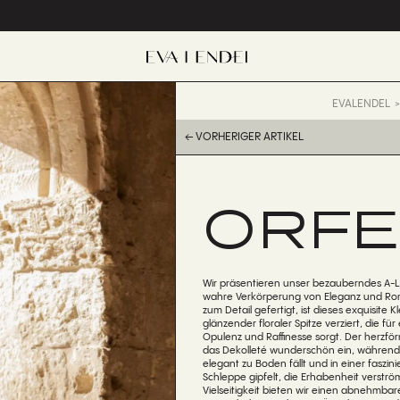
EVALENDEL
← VORHERIGER ARTIKEL
ORFE
Wir präsentieren unser bezauberndes A-Li
wahre Verkörperung von Eleganz und Roma
zum Detail gefertigt, ist dieses exquisite Kl
glänzender floraler Spitze verziert, die f
Opulenz und Raffinesse sorgt. Der herzfö
das Dekolleté wunderschön ein, während
elegant zu Boden fällt und in einer faszi
Schleppe gipfelt, die Erhabenheit verström
Vielseitigkeit bieten wir einen abnehmb