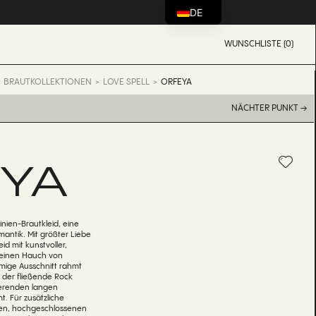
DE
WUNSCHLISTE (0)
BRAUTKOLLEKTIONEN
LOVE SPELL
ORFEYA
NÄCHTER PUNKT →
YA
nien-Brautkleid, eine
ntik. Mit größter Liebe
eid mit kunstvoller,
ür einen Hauch von
rmige Ausschnitt rahmt
 der fließende Rock
nierenden langen
t. Für zusätzliche
aren, hochgeschlossenen