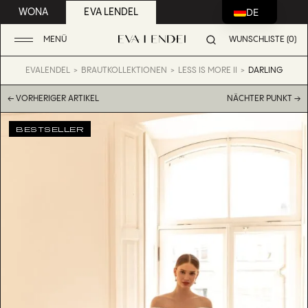
DE
WONA
EVA LENDEL
MENÜ
WUNSCHLISTE (0)
EVALENDEL
BRAUTKOLLEKTIONEN
LESS IS MORE II
DARLING
← VORHERIGER ARTIKEL
NÄCHTER PUNKT →
BESTSELLER