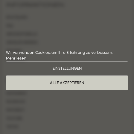
INFORMATIONEN
BOUTIQUEN
FAQ
GRÖSSENTABELLE
HÄNDLER WERDEN
KONTAKT
Wir verwenden Cookies, um Ihre Erfahrung zu verbessern.
Mehr lesen
ANMELDEN
EINSTELLUNGEN
FOLGEN SIE UNS
ALLE AKZEPTIEREN
INSTAGRAM
FACEBOOK
PINTEREST
YOUTUBE
TIKTOK