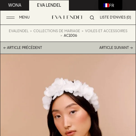
FR
WONA
EVA LENDEL
MENU
LISTE D'ENVIES (0)
EVALENDEL
COLLECTIONS DE MARIAGE
VOILES ET ACCESSOIRES
AC1006
← ARTICLE PRÉCÉDENT
ARTICLE SUIVANT →