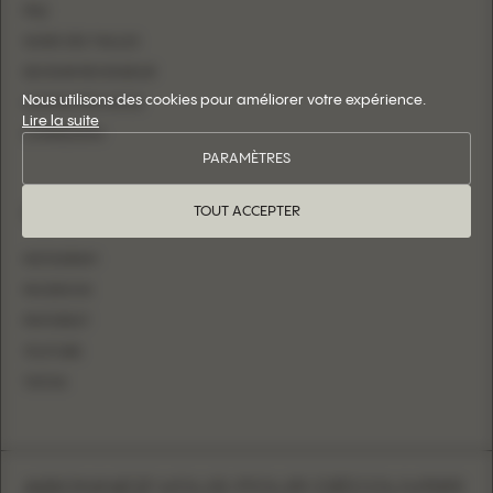
FAQ
GUIDE DES TAILLES
DEVENIR REVENDEUR
Nous utilisons des cookies pour améliorer votre expérience.
CONTACTEZ-NOUS
Lire la suite
CONNEXION
PARAMÈTRES
SUIVEZ-NOUS
TOUT ACCEPTER
INSTAGRAM
FACEBOOK
PINTEREST
YOUTUBE
TIKTOK
ABONNEZ-VOUS POUR DÉCOUVRIR