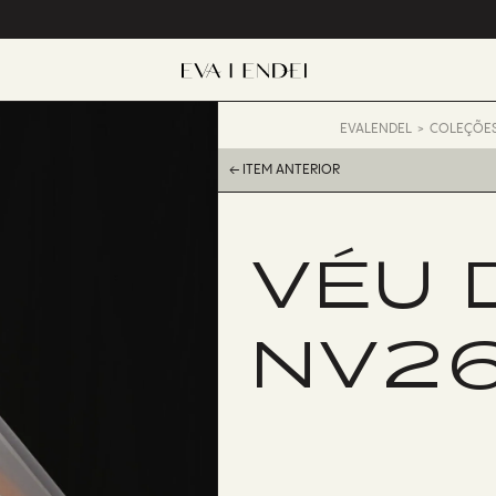
EVALENDEL
COLEÇÕES
← ITEM ANTERIOR
VÉU 
NV26