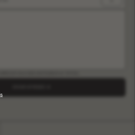
e nós
ARREGAR GUIA B2B (INSTAGRAM & TIKTOK)
ENVIAR UM PEDIDO
is