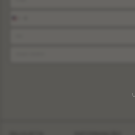
+1
United
States
+1
U
SILHUETA
INFORMAÇÃO