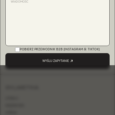
POBIERZ PRZEWODNIK B2B (INSTAGRAM & TIKTOK)
WYŚLIJ ZAPYTANIE
SYLWETKA
LITERA A
KSIĘŻNICZKA
SYRENA