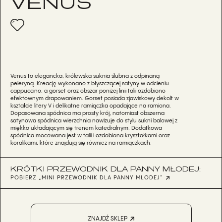
VENUS
Venus to elegancka, królewska suknia ślubna z odpinaną
peleryną. Kreację wykonano z błyszczącej satyny w odcieniu
cappuccino, a gorset oraz obszar poniżej linii talii ozdobiono
efektownym drapowaniem. Gorset posiada zjawiskowy dekolt w
kształcie litery V i delikatne ramiączka opadające na ramiona.
Dopasowana spódnica ma prosty krój, natomiast obszerna
satynowa spódnica wierzchnia nawizuje do stylu sukni balowej z
miękko układającym się trenem katedralnym. Dodatkowa
spódnica mocowana jest w talii i ozdobiona kryształkami oraz
koralikami, które znajdują się również na ramiączkach.
KRÓTKI PRZEWODNIK DLA PANNY MŁODEJ:
POBIERZ „MINI PRZEWODNIK DLA PANNY MŁODEJ”
ZNAJDŹ SKLEP