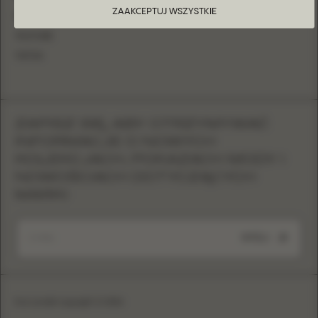
ZAAKCEPTUJ WSZYSTKIE
PINTEREST
YOUTUBE
TIKTOK
ZAPISZ SIĘ, ABY OTRZYMYWAĆ
INFORMACJE O NOWYCH
KOLEKCJACH, POKAZACH MODY I
NOWOŚCIACH DOTYCZĄCYCH
MARKI
WYŚLIJ
Eva Lendel copyright © 2026