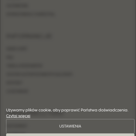
OŁÓWKOWA
DOPASOWANA Z NARZUTKĄ
INFORMACJE
GDZIE KUPIĆ
FAQ
TABELA ROZMIARÓW
ZOSTAŃ AUTORYZOWANYM SALONEM
KONTAKT
LOGOWANIE
Używamy plików cookie, aby poprawić Państwa doświadczenia.
OBSERWUJ NAS
Czytaj więcej
USTAWIENIA
INSTAGRAM
FACEBOOK