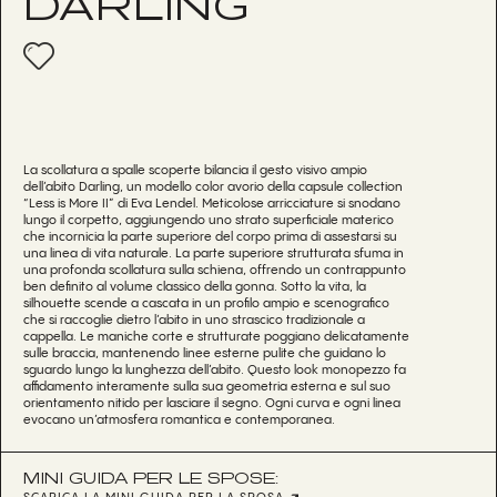
DARLING
La scollatura a spalle scoperte bilancia il gesto visivo ampio
dell’abito Darling, un modello color avorio della capsule collection
“Less is More II” di Eva Lendel. Meticolose arricciature si snodano
lungo il corpetto, aggiungendo uno strato superficiale materico
che incornicia la parte superiore del corpo prima di assestarsi su
una linea di vita naturale. La parte superiore strutturata sfuma in
una profonda scollatura sulla schiena, offrendo un contrappunto
ben definito al volume classico della gonna. Sotto la vita, la
silhouette scende a cascata in un profilo ampio e scenografico
che si raccoglie dietro l’abito in uno strascico tradizionale a
cappella. Le maniche corte e strutturate poggiano delicatamente
sulle braccia, mantenendo linee esterne pulite che guidano lo
sguardo lungo la lunghezza dell’abito. Questo look monopezzo fa
affidamento interamente sulla sua geometria esterna e sul suo
orientamento nitido per lasciare il segno. Ogni curva e ogni linea
evocano un’atmosfera romantica e contemporanea.
MINI GUIDA PER LE SPOSE: